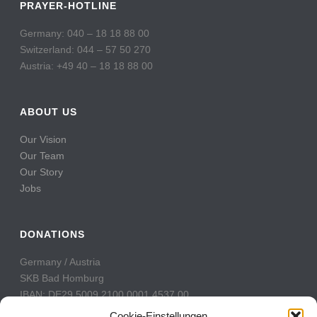
PRAYER-HOTLINE
Germany: 040 – 18 18 88 00
Switzerland: 044 – 57 50 270
Austria: +49 40 – 18 18 88 00
ABOUT US
Our Vision
Our Team
Our Story
Jobs
DONATIONS
Germany / Austria
SKB Bad Homburg
IBAN: DE29 5009 2100 0001 4537 00
BIC: GENODE51BH2
Cookie-Einstellungen