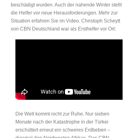
beschädigt wurden. Auch der nahende Winter stellt
die Helfer vor neue Herausforderungen. Mehr zur
Situation erfahren Sie im Video. Christoph Scheytt
von CBN Deutschland war als Ersthelfer vor Ort:
Die Welt kommt nicht zur Ruhe. Nur sieben
Monate nach der Katastrophe in der Türkei
erschüttert erneut ein schweres Erdbeben –
diesmal den Nordwesten Afrikas. Das CBN