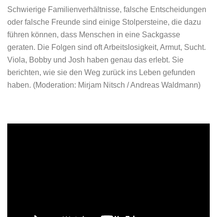
Schwierige Familienverhältnisse, falsche Entscheidungen
oder falsche Freunde sind einige Stolpersteine, die dazu
führen können, dass Menschen in eine Sackgasse
geraten. Die Folgen sind oft Arbeitslosigkeit, Armut, Sucht.
Viola, Bobby und Josh haben genau das erlebt. Sie
berichten, wie sie den Weg zurück ins Leben gefunden
haben.
(
Moderation: Mirjam Nitsch / Andreas Waldmann)