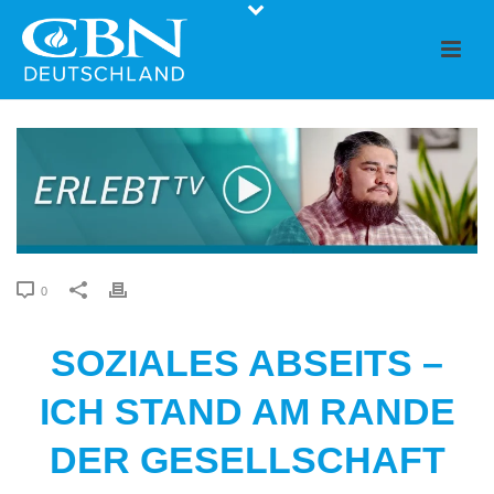
0
SOZIALES ABSEITS –
ICH STAND AM RANDE
DER GESELLSCHAFT