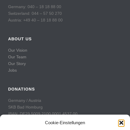
Germany: 040 – 18 18 88 00
Switzerland: 044 – 57 50 270
Austria: +49 40 – 18 18 88 00
ABOUT US
Our Vision
Our Team
Our Story
Jobs
DONATIONS
Germany / Austria
SKB Bad Homburg
IBAN: DE29 5009 2100 0001 4537 00
BIC: GENODE51BH2
Cookie-Einstellungen