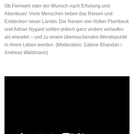
Ob Fernweh oder der Wunsch nach Erholung und
Abenteuer: Viele Menschen lieben das Reisen und
Entdecken neuer Länder. Die Reisen von Volker Plambeck
und Adrian Nygard sollten jedoch ganz anders verlaufen
als erwartet – und zu einem überraschenden Wendepunkt
in ihrem Leben werden.
(
Moderation: Sabine Bhandari /
Andreas Waldmann)