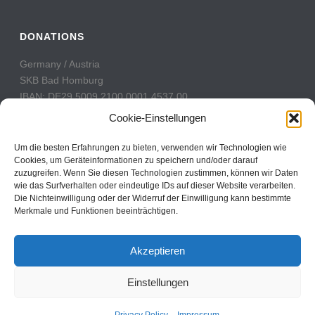
DONATIONS
Germany / Austria
SKB Bad Homburg
IBAN: DE29 5009 2100 0001 4537 00
BIC: GENODE51BH2
Cookie-Einstellungen
Switzerland
Um die besten Erfahrungen zu bieten, verwenden wir Technologien wie
PostFinance
Cookies, um Geräteinformationen zu speichern und/oder darauf
zuzugreifen. Wenn Sie diesen Technologien zustimmen, können wir Daten
Konto: 60-742493-7
wie das Surfverhalten oder eindeutige IDs auf dieser Website verarbeiten.
IBAN: CH31 0900 0000 6074 2493 7
Die Nichteinwilligung oder der Widerruf der Einwilligung kann bestimmte
BIC: POFICHBEXXX
Merkmale und Funktionen beeinträchtigen.
Akzeptieren
Einstellungen
Copyright All Rights Reserved © 2017
Contact