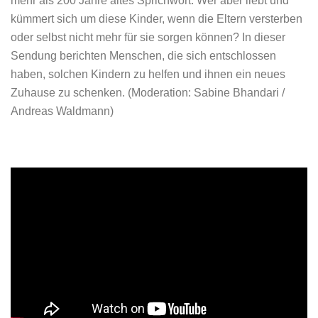
mehr als 200 Jahre altes Sprichwort. Wer aber liebt und
kümmert sich um diese Kinder, wenn die Eltern versterben
oder selbst nicht mehr für sie sorgen können? In dieser
Sendung berichten Menschen, die sich entschlossen
haben, solchen Kindern zu helfen und ihnen ein neues
Zuhause zu schenken.
(
Moderation: Sabine Bhandari /
Andreas Waldmann)