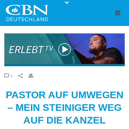
0
PASTOR AUF UMWEGEN
– MEIN STEINIGER WEG
AUF DIE KANZEL