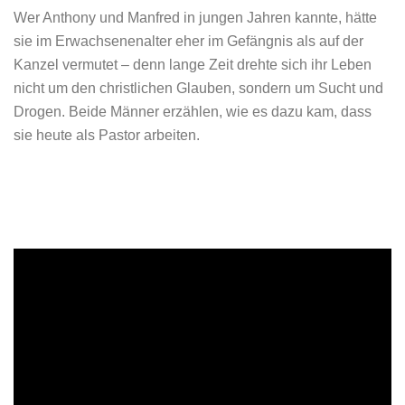
Wer Anthony und Manfred in jungen Jahren kannte, hätte
sie im Erwachsenenalter eher im Gefängnis als auf der
Kanzel vermutet – denn lange Zeit drehte sich ihr Leben
nicht um den christlichen Glauben, sondern um Sucht und
Drogen. Beide Männer erzählen, wie es dazu kam, dass
sie heute als Pastor arbeiten.