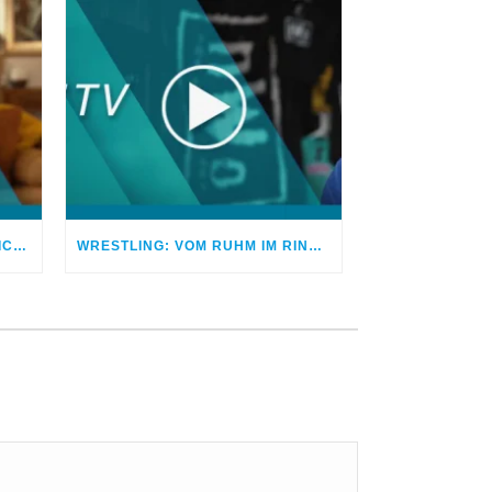
VERTRAUEN ZERBROCHEN – ICH BETROG MEINEN EHEPARTNER
WRESTLING: VOM RUHM IM RING ZUM FRIEDEN MIT GOTT