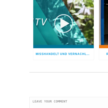
MISSHANDELT UND VERNACHLÄSSIGT – DOCH GOTT HEILTE MEINE WUNDEN