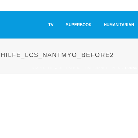
TV
SUPERBOOK
HUMANITARIAN
EHILFE_LCS_NANTMYO_BEFORE2
STARTSEITE
»
OPERATIONS THAT CHANGE LIVES
»
HUMAN