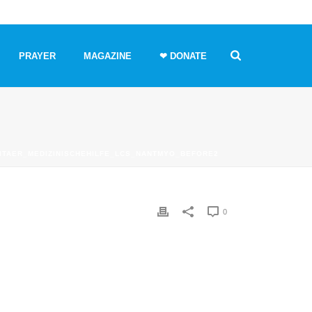
PRAYER
MAGAZINE
❤ DONATE
ITAER_MEDIZINISCHEHILFE_LCS_NANTMYO_BEFORE2
0