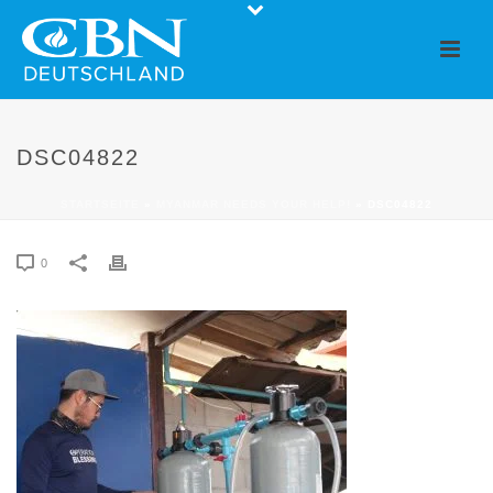
DSC04822
STARTSEITE
»
MYANMAR NEEDS YOUR HELP!
»
DSC04822
0