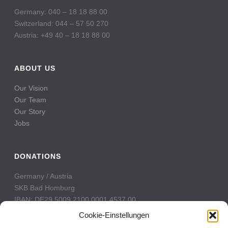
Germany: 040 – 18 18 88 00
Switzerland: 044 – 57 50 270
Austria: +49 40 – 18 18 88 00
ABOUT US
Our Vision
Our Team
Our Story
Jobs
DONATIONS
Germany / Austria
SKB Bad Homburg
IBAN: DE29 5009 2100 0001 4537 00
BIC: GENODE51BH2
Cookie-Einstellungen