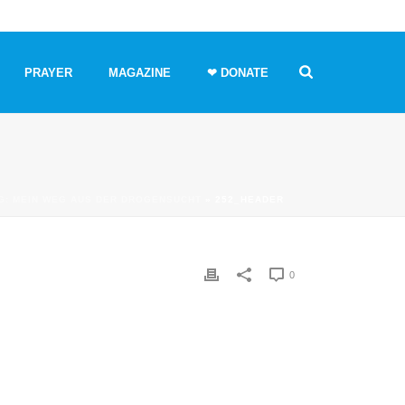
PRAYER
MAGAZINE
❤ DONATE
G: MEIN WEG AUS DER DROGENSUCHT
»
252_HEADER
0