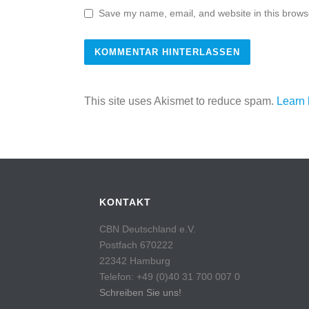
Save my name, email, and website in this browse
This site uses Akismet to reduce spam.
Learn 
KONTAKT
CBN Deutschland e.V.
Postfach 670222
22342 Hamburg
Telefon: +49 (0)40 31 700 007 0
Schreiben Sie uns!