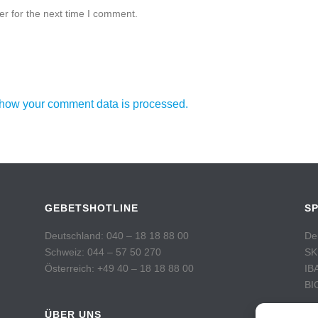
r for the next time I comment.
how your comment data is processed.
GEBETSHOTLINE
S
Deutschland: 040 – 18 18 88 00
De
Schweiz: 044 – 57 50 270
SK
Österreich: +49 40 – 18 18 88 00
IB
BI
ÜBER UNS
Sc