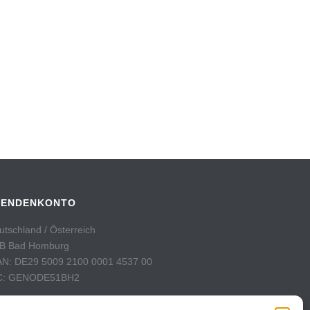
PENDENKONTO
utschland / Österreich
B Bad Homburg
AN: DE29 5009 2100 0001 4537 00
C: GENODE51BH2
hweiz