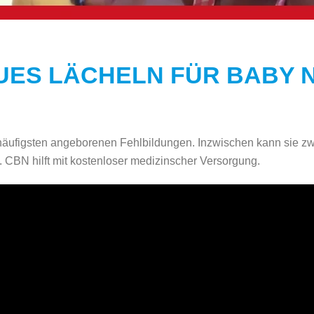
EUES LÄCHELN FÜR BABY 
häufigsten angeborenen Fehlbildungen. Inzwischen kann sie zwa
 CBN hilft mit kostenloser medizinscher Versorgung.