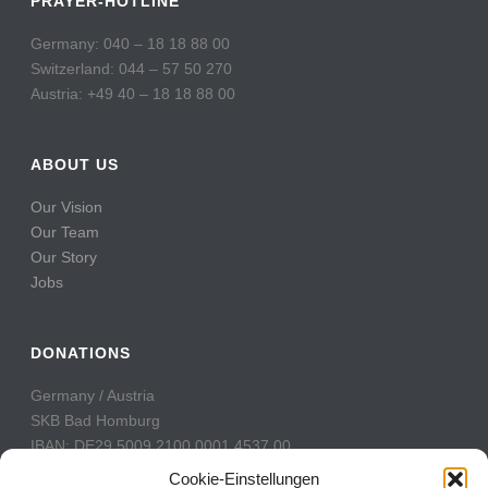
PRAYER-HOTLINE
Germany: 040 – 18 18 88 00
Switzerland: 044 – 57 50 270
Austria: +49 40 – 18 18 88 00
ABOUT US
Our Vision
Our Team
Our Story
Jobs
DONATIONS
Germany / Austria
SKB Bad Homburg
IBAN: DE29 5009 2100 0001 4537 00
BIC: GENODE51BH2
Cookie-Einstellungen