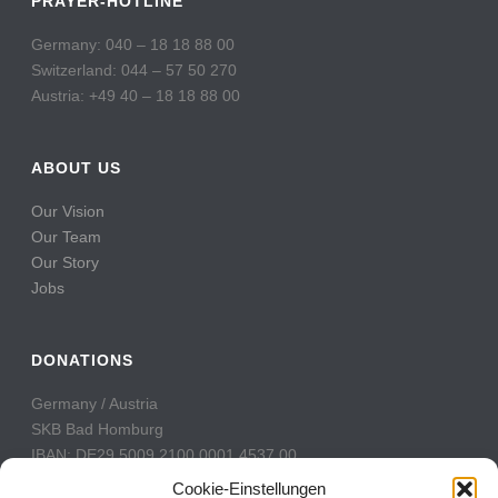
PRAYER-HOTLINE
Germany: 040 – 18 18 88 00
Switzerland: 044 – 57 50 270
Austria: +49 40 – 18 18 88 00
ABOUT US
Our Vision
Our Team
Our Story
Jobs
DONATIONS
Germany / Austria
SKB Bad Homburg
IBAN: DE29 5009 2100 0001 4537 00
BIC: GENODE51BH2
Cookie-Einstellungen