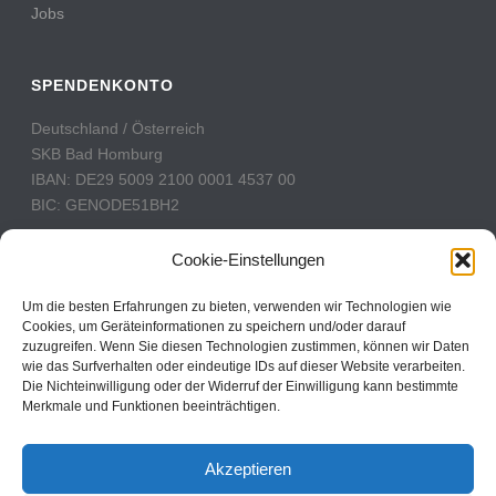
Jobs
SPENDENKONTO
Deutschland / Österreich
SKB Bad Homburg
IBAN: DE29 5009 2100 0001 4537 00
BIC: GENODE51BH2
Schweiz
Cookie-Einstellungen
PostFinance
Konto: 60-742493-7
Um die besten Erfahrungen zu bieten, verwenden wir Technologien wie
Cookies, um Geräteinformationen zu speichern und/oder darauf
IBAN: CH31 0900 0000 6074 2493 7
zuzugreifen. Wenn Sie diesen Technologien zustimmen, können wir Daten
BIC: POFICHBEXXX
wie das Surfverhalten oder eindeutige IDs auf dieser Website verarbeiten.
Die Nichteinwilligung oder der Widerruf der Einwilligung kann bestimmte
Merkmale und Funktionen beeinträchtigen.
CBN Deutschland © 2024
Akzeptieren
Kontakt