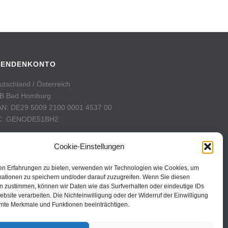
PENDENKONTO
utschland / Österreich
B Bad Homburg
AN: DE29 5009 2100 0001 4537 00
C: GENODE51BH2
hweiz
Cookie-Einstellungen
stFinance
nto: 60-742493-7
en Erfahrungen zu bieten, verwenden wir Technologien wie Cookies, um
AN: CH31 0900 0000 6074 2493 7
mationen zu speichern und/oder darauf zuzugreifen. Wenn Sie diesen
n zustimmen, können wir Daten wie das Surfverhalten oder eindeutige IDs
C: POFICHBEXXX
ebsite verarbeiten. Die Nichteinwilligung oder der Widerruf der Einwilligung
mte Merkmale und Funktionen beeinträchtigen.