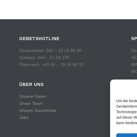
GEBETSHOTLINE
S
Deutschland: 040 – 18 18 88 00
De
Schweiz: 044 – 57 50 270
SK
Österreich: +49 40 – 18 18 88 00
IB
BI
ÜBER UNS
Sc
Po
Unsere Vision
Ko
Um die best
Unser Team
IB
Geräteinfor
Unsere Geschichte
Technologie
BI
Jobs
auf dieser W
kann bestim