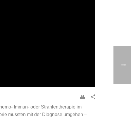
Chemo- Immun- oder Strahlentherapie im
orie mussten mit der Diagnose umgehen –