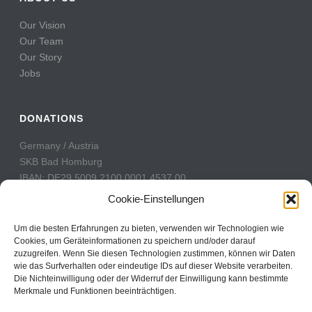
Our Vision
Our Team
Our Story
Jobs
DONATIONS
Germany / Austria
SKB Bad Homburg
IBAN: DE29 5009 2100 0001 4537 00
BIC: GENODE51BH2
Cookie-Einstellungen
Switzerland
Um die besten Erfahrungen zu bieten, verwenden wir Technologien wie
PostFinance
Cookies, um Geräteinformationen zu speichern und/oder darauf
zuzugreifen. Wenn Sie diesen Technologien zustimmen, können wir Daten
Konto: 60-742493-7
wie das Surfverhalten oder eindeutige IDs auf dieser Website verarbeiten.
IBAN: CH31 0900 0000 6074 2493 7
Die Nichteinwilligung oder der Widerruf der Einwilligung kann bestimmte
BIC: POFICHBEXXX
Merkmale und Funktionen beeinträchtigen.