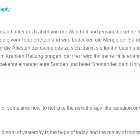
eply
and unter euch abirrt von der Wahrheit und jemand bekehrte ih
 Seele vom Tode erretten und wird bedecken die Menge der Sünd
r die Ältesten der Gemeinde zu sich, damit sie für ihn beten un
m Kranken Rettung bringen; der Herr wird ihn seine Hilfe erf
ekennt einander eure Sünden und betet füreinander, damit ihr g
or some time now, to not take the next therapy like radiation o
 the dream of yesterday is the hope of today and the reality of tomo