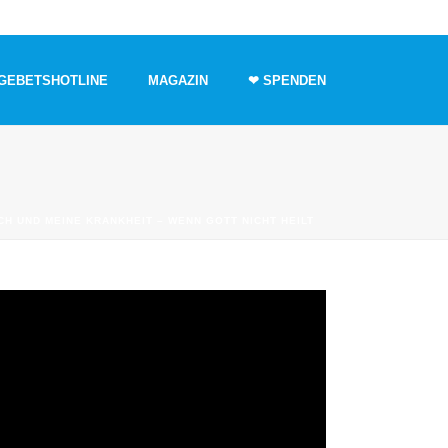
GEBETSHOTLINE
MAGAZIN
❤ SPENDEN
CH UND MEINE KRANKHEIT – WENN GOTT NICHT HEILT