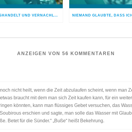
MISSHANDELT UND VERNACHLÄSSIGT – DOCH GOTT HEILTE MEINE WUNDEN
ANZEIGEN VON 56 KOMMENTAREN
noch nicht heilt, wenn die Zeit abzulaufen scheint, wenn man Z
was braucht mit dem man sich Zeit kaufen kann, für ein weite
ringen könnten, kann man flüssiges Gebet versuchen, das Wasse
Soubirous erschien und sagte, man solle das Wasser mit Glaub
ße. Betet für die Sünder.“ „Buße“ heißt Bekehrung.