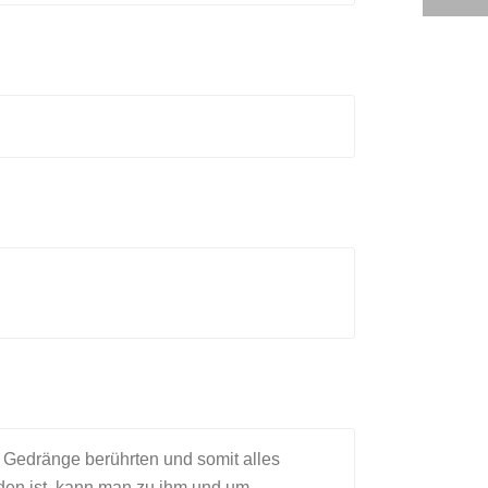
im Gedränge berührten und somit alles
den ist, kann man zu ihm und um