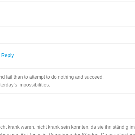
Reply
and fail than to attempt to do nothing and succeed.
rday’s impossibilities.
icht krank waren, nicht krank sein konnten, da sie ihn ständig 
eben war. Bei Jesus ist Vergebung der Sünden. Da er auferstan