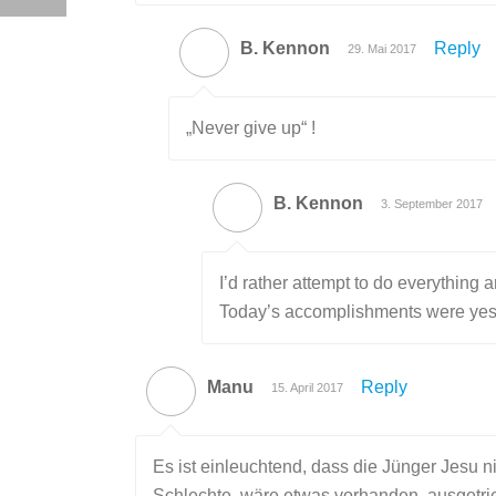
B. Kennon
Reply
29. Mai 2017
„Never give up“ !
B. Kennon
3. September 2017
I’d rather attempt to do everything 
Today’s accomplishments were yeste
Manu
Reply
15. April 2017
Es ist einleuchtend, dass die Jünger Jesu n
Schlechte, wäre etwas vorhanden, ausgetri