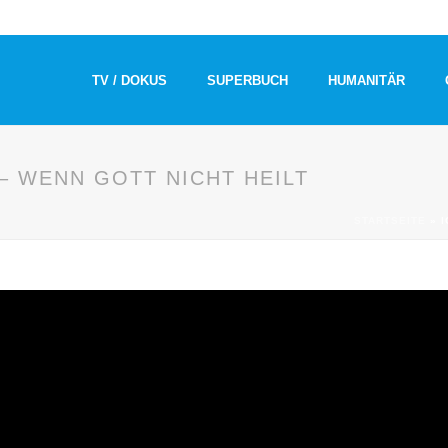
TV / DOKUS
SUPERBUCH
HUMANITÄR
– WENN GOTT NICHT HEILT
STARTSEITE
»
I