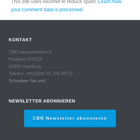
This site uses Akismet to reduce spam.
Learn how
your comment data is processed.
KONTAKT
CBN Deutschland e.V.
Postfach 670222
22342 Hamburg
Telefon: +49 (0)40 31 700 007 0
Schreiben Sie uns!
NEWSLETTER ABONNIEREN
CBN Newsletter abonnieren