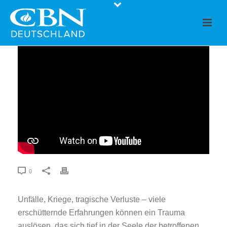
0
Unfälle, Kriege, tragische Verluste – viele
erschütternde Erfahrungen können ein Trauma
auslösen, das sich tief in der Seele der betroffenen