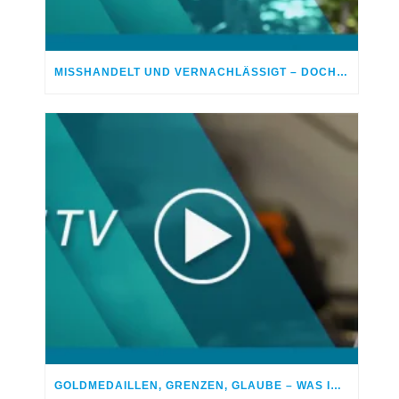
MISSHANDELT UND VERNACHLÄSSIGT – DOCH GOTT HEILTE MEINE WUNDEN
GOLDMEDAILLEN, GRENZEN, GLAUBE – WAS IM LEBEN WIRKLICH ZÄHLT