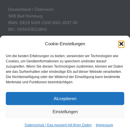
Deutschland / Österreich
SKB Bad Homburg
IBAN: DE29 5009 2100 0001 4537 00
BIC: GENODE51BH2
Schweiz
Cookie-Einstellungen
PostFinance
Konto: 60-742493-7
Um die besten Erfahrungen zu bieten, verwenden wir Technologien wie
Cookies, um Geräteinformationen zu speichern und/oder darauf
IBAN: CH31 0900 0000 6074 2493 7
zuzugreifen. Wenn Sie diesen Technologien zustimmen, können wir Daten
BIC: POFICHBEXXX
wie das Surfverhalten oder eindeutige IDs auf dieser Website verarbeiten.
Die Nichteinwilligung oder der Widerruf der Einwilligung kann bestimmte
Merkmale und Funktionen beeinträchtigen.
CBN Deutschland © 2024
Akzeptieren
Kontakt
Einstellungen
Impressum
Datenschutz
Cookie Policy
Datenschutz | Das passiert mit Ihren Daten
Impressum
Cookie-Einstellungen