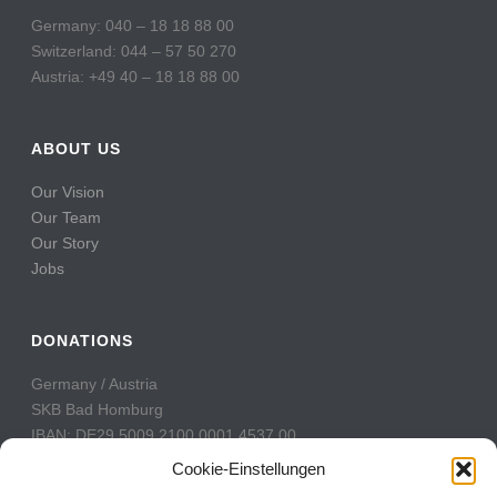
Germany: 040 – 18 18 88 00
Switzerland: 044 – 57 50 270
Austria: +49 40 – 18 18 88 00
ABOUT US
Our Vision
Our Team
Our Story
Jobs
DONATIONS
Germany / Austria
SKB Bad Homburg
IBAN: DE29 5009 2100 0001 4537 00
BIC: GENODE51BH2
Cookie-Einstellungen