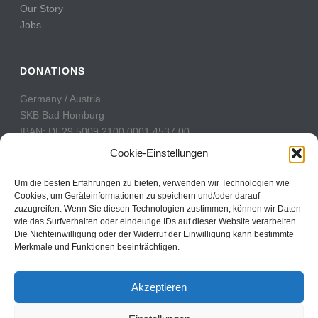
Our Story
Jobs
DONATIONS
Germany / Austria
SKB Bad Homburg
IBAN: DE29 5009 2100 0001 4537 00
BIC: GENODE51BH2
Cookie-Einstellungen
Switzerland
Um die besten Erfahrungen zu bieten, verwenden wir Technologien wie
PostFinance
Cookies, um Geräteinformationen zu speichern und/oder darauf
zuzugreifen. Wenn Sie diesen Technologien zustimmen, können wir Daten
Konto: 60-742493-7
wie das Surfverhalten oder eindeutige IDs auf dieser Website verarbeiten.
IBAN: CH31 0900 0000 6074 2493 7
Die Nichteinwilligung oder der Widerruf der Einwilligung kann bestimmte
BIC: POFICHBEXXX
Merkmale und Funktionen beeinträchtigen.
Akzeptieren