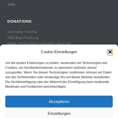
Jobs
DONATIONS
Germany / Austria
SKB Bad Homburg
IBAN: DE29 5009 2100 0001 4537 00
BIC: GENODE51BH2
Cookie-Einstellungen
Switzerland
Um die besten Erfahrungen zu bieten, verwenden wir Technologien wie
PostFinance
Cookies, um Geräteinformationen zu speichern und/oder darauf
zuzugreifen. Wenn Sie diesen Technologien zustimmen, können wir Daten
Konto: 60-742493-7
wie das Surfverhalten oder eindeutige IDs auf dieser Website verarbeiten.
IBAN: CH31 0900 0000 6074 2493 7
Die Nichteinwilligung oder der Widerruf der Einwilligung kann bestimmte
BIC: POFICHBEXXX
Merkmale und Funktionen beeinträchtigen.
Akzeptieren
Einstellungen
Copyright All Rights Reserved © 2017