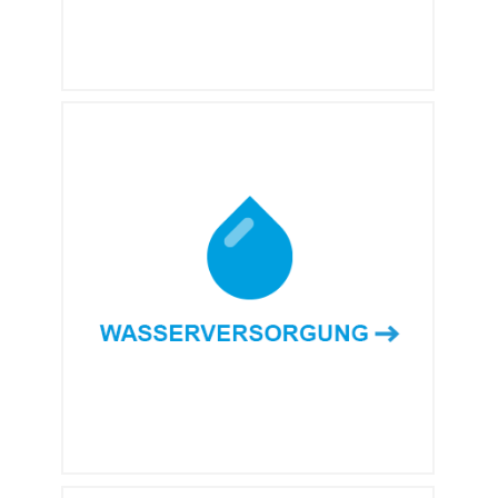
WASSER-
VERSORGUNG
Wir ermöglichen die Versorgung mit
sauberem Trinkwasser tausender
Menschen und sichern ihr Überleben
und ihre Gesundheit.
MEHR ERFAHREN →