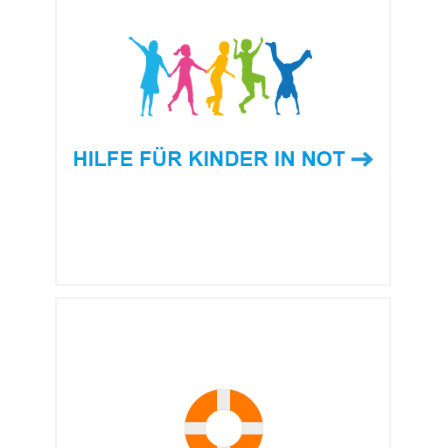
HILFE FÜR KINDER
IN NOT
Wir ermöglichen verwaisten und
gefährdeten Kindern eine sichere
Zukunft.
MEHR ERFAHREN →
KATASTROPHEN-
HILFE
Wir sind in Katastrophenfällen