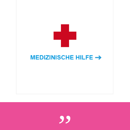
MEDIZINISCHE
HILFE
Wir bringen medizinische Hilfe in
abgelegenste Gebiete und behandeln
kostenlos Patienten, die sich einen
Arztbesuch niemals leisten könnten.
MEHR ERFAHREN →
„