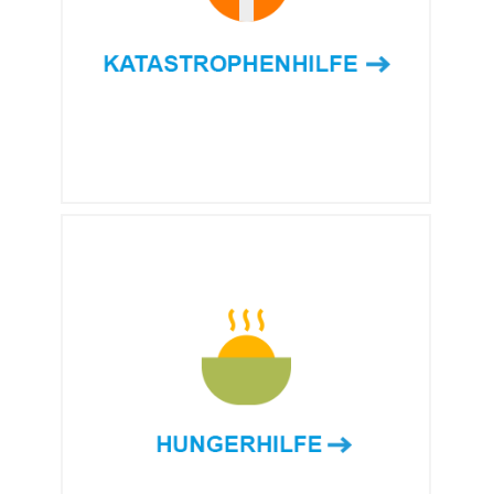
schnell vor Ort und sorgen für
rasche Soforthilfe und langfristige
Unterstützung beim Wiederaufbau.
MEHR ERFAHREN →
HUNGERHILFE
Wir sichern das Überleben von
Kindern und Familien, die aufgrund
von Armut, Dürre oder Ernteausfällen
Hunger leiden.
MEHR ERFAHREN →