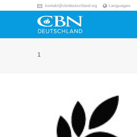
Languages
kontakt@cbndeutschland.org
1