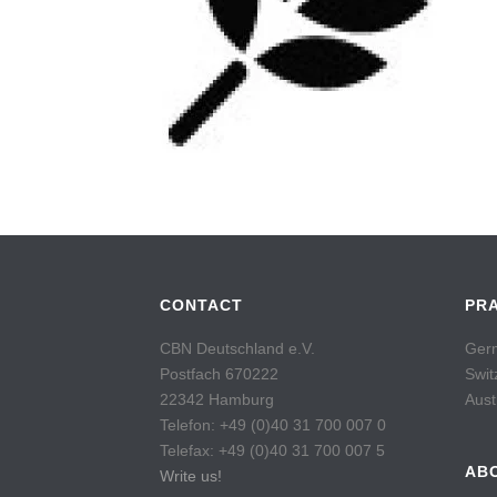
CONTACT
PR
CBN Deutschland e.V.
Germ
Postfach 670222
Swit
22342 Hamburg
Aust
Telefon: +49 (0)40 31 700 007 0
Telefax: +49 (0)40 31 700 007 5
AB
Write us!