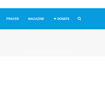
PRAYER
MAGAZINE
❤ DONATE
STARTSEITE
»
HUMANITARIAN AID
»
1