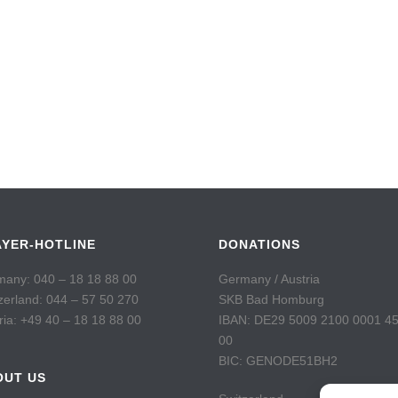
AYER-HOTLINE
DONATIONS
any: 040 – 18 18 88 00
Germany / Austria
zerland: 044 – 57 50 270
SKB Bad Homburg
ria: +49 40 – 18 18 88 00
IBAN: DE29 5009 2100 0001 4
00
BIC: GENODE51BH2
OUT US