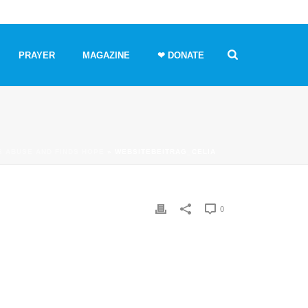
PRAYER
MAGAZINE
❤ DONATE
S ABUSE AND FINDS HOPE
»
WEBSITEBEITRAG_CELIA
0