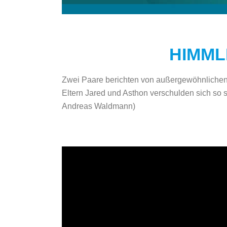
HIMML
Zwei Paare berichten von außergewöhnlichen 
Eltern Jared und Asthon verschulden sich so 
Andreas Waldmann)