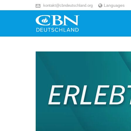
Languages
kontakt@cbndeutschland.org