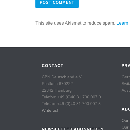
This site uses Akismet to reduce spam.
Learn 
CONTACT
PR
CBN Deutschland e.V.
Germ
Postfach 670222
Swit
22342 Hamburg
Aust
Telefon: +49 (0)40 31 700 007 0
Telefax: +49 (0)40 31 700 007 5
AB
Write us!
Our 
Our
NEWSLETTER ABONNIEREN