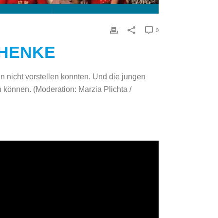
0
CHENKE
 nicht vorstellen konnten. Und die jungen
können. (Moderation: Marzia Plichta /