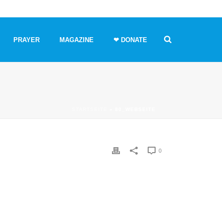
PRAYER
MAGAZINE
❤ DONATE
STARTSEITE
»
80_WEBSEITE
0