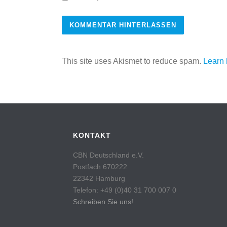
This site uses Akismet to reduce spam.
Learn 
KONTAKT
CBN Deutschland e.V.
Postfach 670222
22342 Hamburg
Telefon: +49 (0)40 31 700 007 0
Schreiben Sie uns!