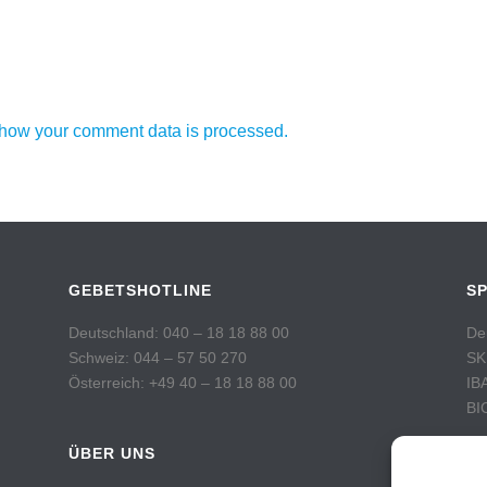
how your comment data is processed.
GEBETSHOTLINE
S
Deutschland: 040 – 18 18 88 00
De
Schweiz: 044 – 57 50 270
SK
Österreich: +49 40 – 18 18 88 00
IB
BI
ÜBER UNS
Sc
Po