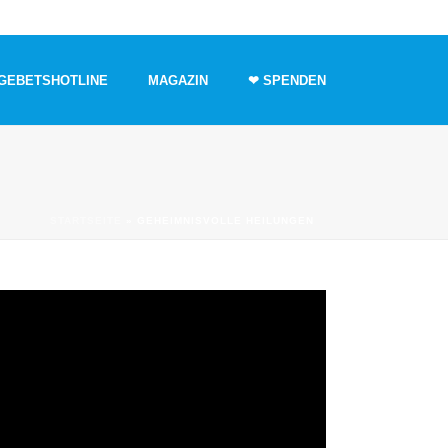
GEBETSHOTLINE
MAGAZIN
❤ SPENDEN
STARTSEITE
»
GEHEIMNISVOLLE HEILUNGEN