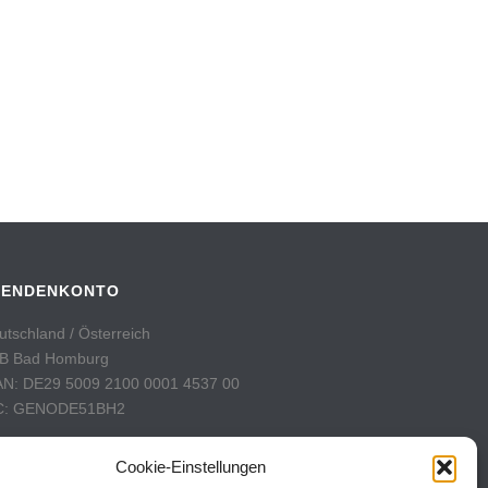
PENDENKONTO
utschland / Österreich
B Bad Homburg
AN: DE29 5009 2100 0001 4537 00
C: GENODE51BH2
hweiz
Cookie-Einstellungen
stFinance