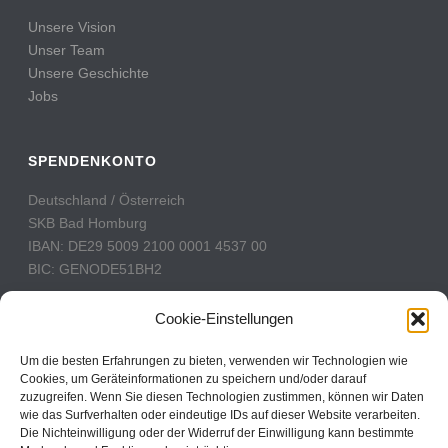
Unsere Vision
Unser Team
Unsere Geschichte
Jobs
SPENDENKONTO
Deutschland / Österreich
SKB Bad Homburg
IBAN: DE29 5009 2100 0001 4537 00
BIC: GENODE51BH2
Schweiz
Cookie-Einstellungen
PostFinance
Konto: 60-742493-7
Um die besten Erfahrungen zu bieten, verwenden wir Technologien wie
Cookies, um Geräteinformationen zu speichern und/oder darauf
IBAN: CH31 0900 0000 6074 2493 7
zuzugreifen. Wenn Sie diesen Technologien zustimmen, können wir Daten
BIC: POFICHBEXXX
wie das Surfverhalten oder eindeutige IDs auf dieser Website verarbeiten.
Die Nichteinwilligung oder der Widerruf der Einwilligung kann bestimmte