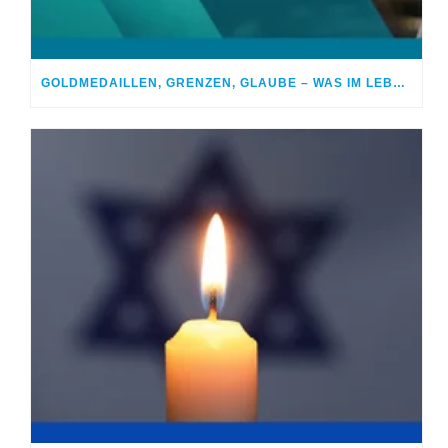
GOLDMEDAILLEN, GRENZEN, GLAUBE – WAS IM LEBEN WIRKLICH ZÄHLT