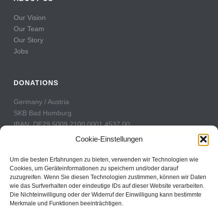
Our Vision
Our Team
Our Story
Jobs
DONATIONS
Germany / Austria
SKB Bad Homburg
IBAN: DE29 5009 2100 0001 4537 00
BIC: GENODE51BH2
Cookie-Einstellungen
Switzerland
Um die besten Erfahrungen zu bieten, verwenden wir Technologien wie
PostFinance
Cookies, um Geräteinformationen zu speichern und/oder darauf
zuzugreifen. Wenn Sie diesen Technologien zustimmen, können wir Daten
Konto: 60-742493-7
wie das Surfverhalten oder eindeutige IDs auf dieser Website verarbeiten.
IBAN: CH31 0900 0000 6074 2493 7
Die Nichteinwilligung oder der Widerruf der Einwilligung kann bestimmte
BIC: POFICHBEXXX
Merkmale und Funktionen beeinträchtigen.