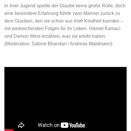
In ihrer Jugend spielte der Glaube keine große Rolle, doch
eine besondere Erfahrung führte zwei Männer zurück zu
dem Glauben, den sie schon aus ihrer Kindheit kannten –
mit weitreichenden Folgen für ihr Leben. Hikmet Kamaci
und Damon West erzählen, was sie erlebt haben.
(Moderation: Sabine Bhandari / Andreas Waldmann)