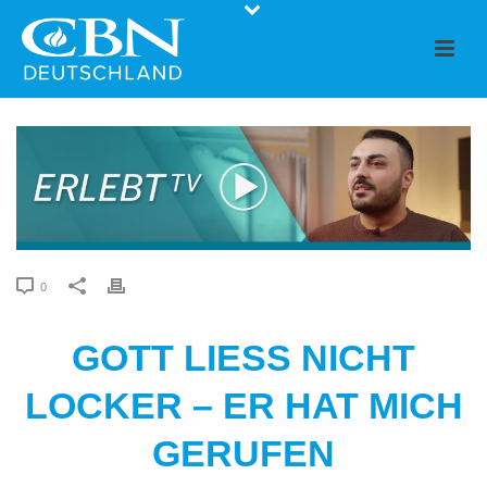
0
GOTT LIESS NICHT L
OCKER – ER HAT MICH G
ERUFEN