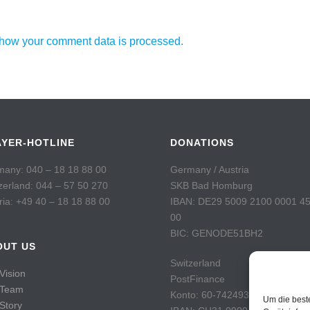
how your comment data is processed.
AYER-HOTLINE
DONATIONS
any: 040 – 18 18 88 00
Germany / Austria
zerland: 044 – 57 50 270
SKB Bad Homburg
ria: +49 40 – 18 18 88 00
IBAN: DE29 5009 2100 0001 4
00
BIC: GENODE51BH2
OUT US
Switzerland
Vision
PostFinance
 Team
Konto: 60-742493-7
Um die best
Story