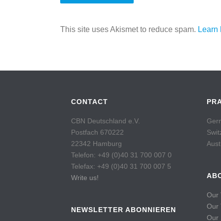
This site uses Akismet to reduce spam.
Learn 
CONTACT
PR
CBN Deutschland e.V.
Germ
Postfach 670222
Swit
22342 Hamburg
Aust
Telefon: +49 (0)40 31 700 007 0
Telefax: +49 (0)40 31 700 007 5
AB
Write us!
Our 
Our
NEWSLETTER ABONNIEREN
Our 