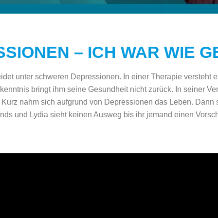
SIONEN – ICH WAR WIE 
idet unter schweren Depressionen. In einer Therapie versteht e
rkenntnis bringt ihm seine Gesundheit nicht zurück. In seiner V
 Kurz nahm sich aufgrund von Depressionen das Leben. Dann stel
ds und Lydia sieht keinen Ausweg bis ihr jemand einen Vorsc