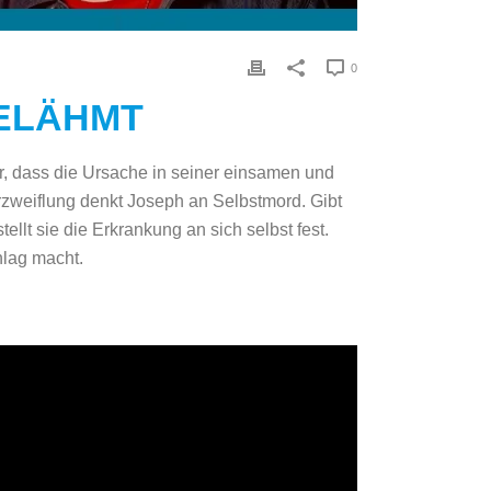
0
GELÄHMT
r, dass die Ursache in seiner einsamen und
erzweiflung denkt Joseph an Selbstmord. Gibt
lt sie die Erkrankung an sich selbst fest.
hlag macht.