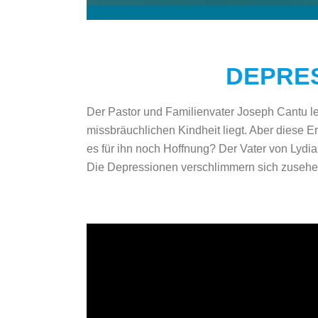
DEPRES
Der Pastor und Familienvater Joseph Cantu le
missbräuchlichen Kindheit liegt. Aber diese E
es für ihn noch Hoffnung? Der Vater von Lydia
Die Depressionen verschlimmern sich zusehen