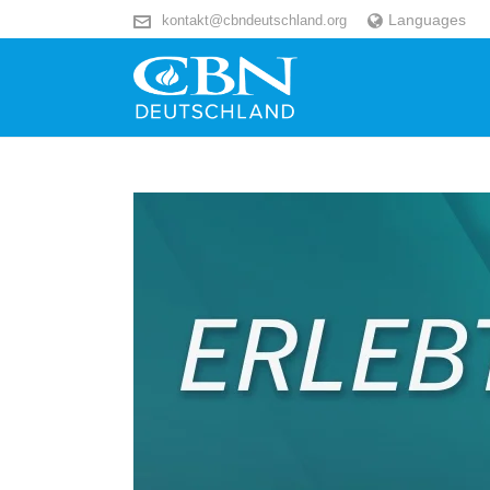
Languages
kontakt@cbndeutschland.org