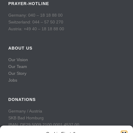
PRAYER-HOTLINE
Germany: 040 – 18 18 88 00
Switzerland: 044 – 57 50 270
Austria: +49 40 – 18 18 88 00
ABOUT US
Our Vision
Our Team
Our Story
Jobs
DONATIONS
Germany / Austria
SKB Bad Homburg
IBAN: DE29 5009 2100 0001 4537 00
BIC: GENODE51BH2