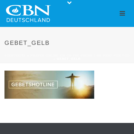
GEBET_GELB
STARTSEITE
»
PRAYER ONLINE OR ON THE PHONE | WE PRAY FOR YOU
»
GEBET_GELB