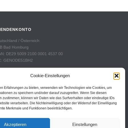
PENDENKONTO
utschland / Österreich
B Bad Homburg
AN: DE29 5009 2100 0001 4537 00
C: GENODE51BH2
hweiz
Cookie-Einstellungen
stFinance
nto: 60-742493-7
en Erfahrungen zu bieten, verwenden wir Technologien wie Cookies, um
AN: CH31 0900 0000 6074 2493 7
mationen zu speichern und/oder darauf zuzugreifen. Wenn Sie diesen
n zustimmen, können wir Daten wie das Surfverhalten oder eindeutige IDs
C: POFICHBEXXX
ebsite verarbeiten. Die Nichteinwilligung oder der Widerruf der Einwilligung
mte Merkmale und Funktionen beeinträchtigen.
Akzeptieren
Einstellungen