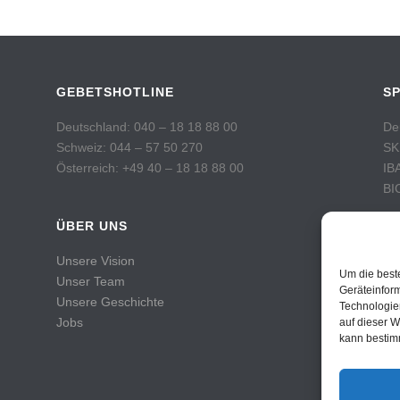
GEBETSHOTLINE
S
Deutschland: 040 – 18 18 88 00
De
Schweiz: 044 – 57 50 270
SK
Österreich: +49 40 – 18 18 88 00
IB
BI
ÜBER UNS
Sc
Po
Unsere Vision
Ko
Um die best
Unser Team
IB
Geräteinfor
Unsere Geschichte
Technologie
BI
Jobs
auf dieser W
kann bestim