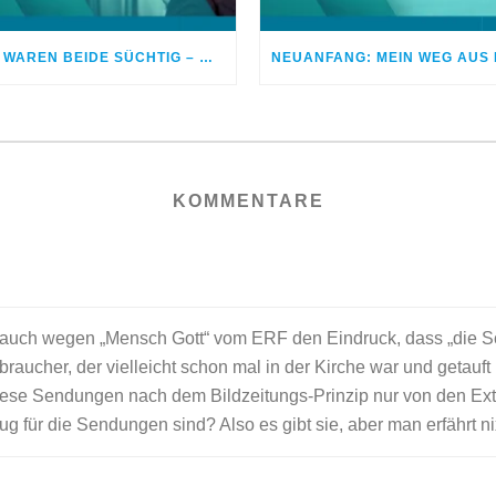
WIR WAREN BEIDE SÜCHTIG – WENN EHEPAARE DROGEN NEHMEN
KOMMENTARE
auch wegen „Mensch Gott“ vom ERF den Eindruck, dass „die Sc
raucher, der vielleicht schon mal in der Kirche war und getauft 
l diese Sendungen nach dem Bildzeitungs-Prinzip nur von den E
g für die Sendungen sind? Also es gibt sie, aber man erfährt n