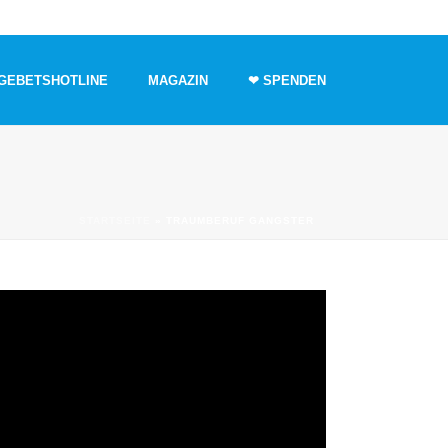
GEBETSHOTLINE
MAGAZIN
❤ SPENDEN
STARTSEITE
»
TRAUMBERUF GANGSTER