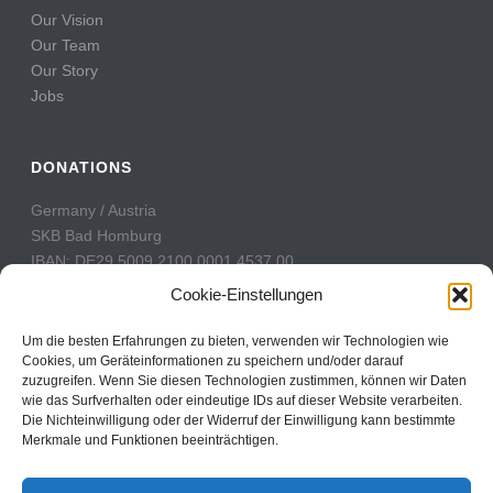
Our Vision
Our Team
Our Story
Jobs
DONATIONS
Germany / Austria
SKB Bad Homburg
IBAN: DE29 5009 2100 0001 4537 00
BIC: GENODE51BH2
Cookie-Einstellungen
Switzerland
Um die besten Erfahrungen zu bieten, verwenden wir Technologien wie
PostFinance
Cookies, um Geräteinformationen zu speichern und/oder darauf
zuzugreifen. Wenn Sie diesen Technologien zustimmen, können wir Daten
Konto: 60-742493-7
wie das Surfverhalten oder eindeutige IDs auf dieser Website verarbeiten.
IBAN: CH31 0900 0000 6074 2493 7
Die Nichteinwilligung oder der Widerruf der Einwilligung kann bestimmte
BIC: POFICHBEXXX
Merkmale und Funktionen beeinträchtigen.