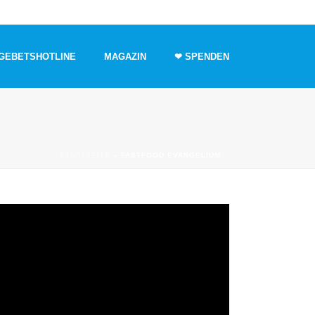
GEBETSHOTLINE
MAGAZIN
❤ SPENDEN
STARTSEITE
»
FASTFOOD EVANGELIUM