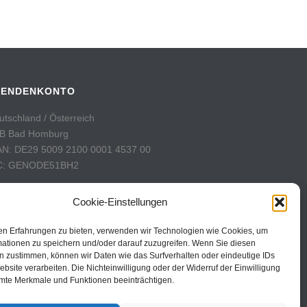
PENDENKONTO
utschland / Österreich
B Bad Homburg
AN: DE29 5009 2100 0001 4537 00
C: GENODE51BH2
hweiz
Cookie-Einstellungen
stFinance
nto: 60-742493-7
en Erfahrungen zu bieten, verwenden wir Technologien wie Cookies, um
AN: CH31 0900 0000 6074 2493 7
mationen zu speichern und/oder darauf zuzugreifen. Wenn Sie diesen
n zustimmen, können wir Daten wie das Surfverhalten oder eindeutige IDs
C: POFICHBEXXX
ebsite verarbeiten. Die Nichteinwilligung oder der Widerruf der Einwilligung
mte Merkmale und Funktionen beeinträchtigen.