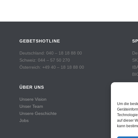
GEBETSHOTLINE
S
Deutschland: 040 – 18 18 88 00
De
Schweiz: 044 – 57 50 270
SK
Österreich: +49 40 – 18 18 88 00
IB
BI
ÜBER UNS
Sc
Po
Unsere Vision
Ko
Um die best
Unser Team
IB
Geräteinfor
Unsere Geschichte
Technologie
BI
Jobs
auf dieser W
kann bestim