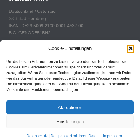
Deutschland / Österreich
SKB Bad Homburg
IBAN: DE29 5009 2100 0001 4537 00
BIC: GENODE51BH2
Schweiz
Cookie-Einstellungen
PostFinance
Konto: 60-742493-7
Um die besten Erfahrungen zu bieten, verwenden wir Technologien wie
Cookies, um Geräteinformationen zu speichern und/oder darauf
IBAN: CH31 0900 0000 6074 2493 7
zuzugreifen. Wenn Sie diesen Technologien zustimmen, können wir Daten
BIC: POFICHBEXXX
wie das Surfverhalten oder eindeutige IDs auf dieser Website verarbeiten.
Die Nichteinwilligung oder der Widerruf der Einwilligung kann bestimmte
Merkmale und Funktionen beeinträchtigen.
CBN Deutschland © 2024
Akzeptieren
Kontakt
Einstellungen
Impressum
Datenschutz
Cookie Policy
Datenschutz | Das passiert mit Ihren Daten
Impressum