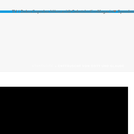
TV / Dokus
Superbuch
Humanitär
Gebetshotline
Magazin
❤ Spenden
STARTSEITE
»
ENTTÄUSCHT VON GOTT UND GLAUBE