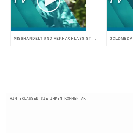
MISSHANDELT UND VERNACHLÄSSIGT – DOCH GOTT HEILTE MEINE WUNDEN