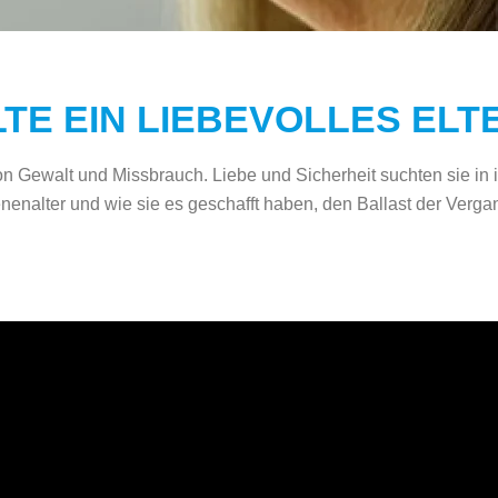
LTE EIN LIEBEVOLLES EL
n Gewalt und Missbrauch. Liebe und Sicherheit suchten sie in i
nenalter und wie sie es geschafft haben, den Ballast der Verg