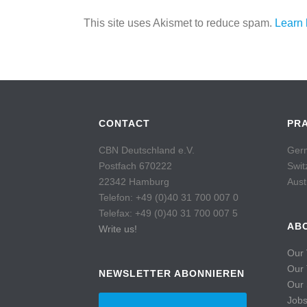
This site uses Akismet to reduce spam.
Learn 
CONTACT
PR
CBN Deutschland e.V.
Germ
Postfach 670222
Swit
22342 Hamburg
Aust
Telefon: +49 (0)40 31 700 007 0
Telefax: +49 (0)40 31 700 007 5
AB
Write us!
Our 
Our
NEWSLETTER ABONNIEREN
Our 
Job