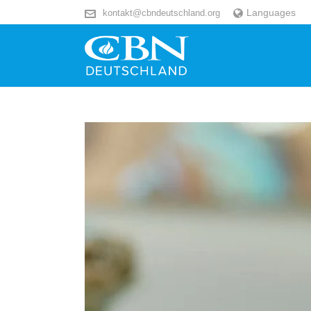
Languages
kontakt@cbndeutschland.org