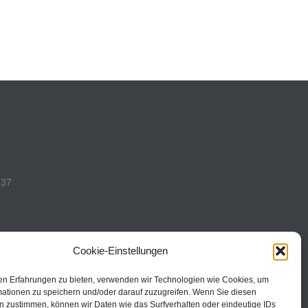
537
Cookie-Einstellungen
en Erfahrungen zu bieten, verwenden wir Technologien wie Cookies, um
493
mationen zu speichern und/oder darauf zuzugreifen. Wenn Sie diesen
n zustimmen, können wir Daten wie das Surfverhalten oder eindeutige IDs