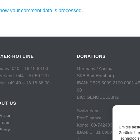
how your comment data is processed.
AYER-HOTLINE
DONATIONS
any: 040 – 18 18 88 00
Germany / Austria
zerland: 044 – 57 50 270
SKB Bad Homburg
ria: +49 40 – 18 18 88 00
IBAN: DE29 5009 2100 0001 4
00
BIC: GENODE51BH2
OUT US
Switzerland
Vision
PostFinance
 Team
Konto: 60-742493-7
Um die best
Story
IBAN: CH31 0900 0000 6074 2
Geräteinfor
s
Technologie
7