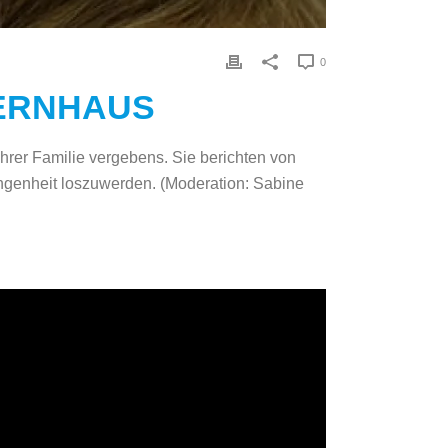
0
TERNHAUS
hrer Familie vergebens. Sie berichten von
angenheit loszuwerden.
(Moderation: Sabine