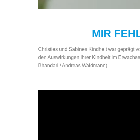
MIR FEH
Christies und Sabines Kindheit war geprägt vo
den Auswirkungen ihrer Kindheit im Erwachse
Bhandari / Andreas Waldmann)