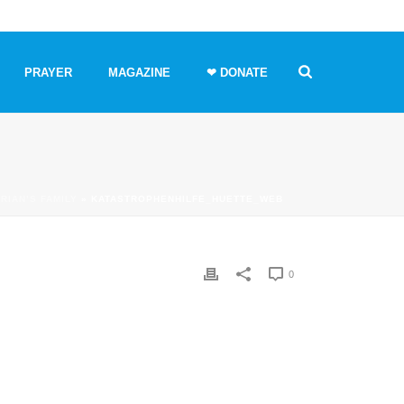
PRAYER
MAGAZINE
❤ DONATE
RIAN’S FAMILY
»
KATASTROPHENHILFE_HUETTE_WEB
0