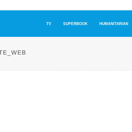
TV
SUPERBOOK
HUMANITARIAN
TTE_WEB
STARTSEITE
»
A NEW BEGINNING FOR NASE