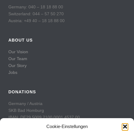
Germany: 040 – 18 18 88 00
Switzerland: 044 – 57 50 270
Austria: +49 40 – 18 18 88 00
ABOUT US
Our Vision
Our Team
Our Story
Jobs
DONATIONS
Germany / Austria
SKB Bad Homburg
IBAN: DE29 5009 2100 0001 4537 00
BIC: GENODE51BH2
Cookie-Einstellungen