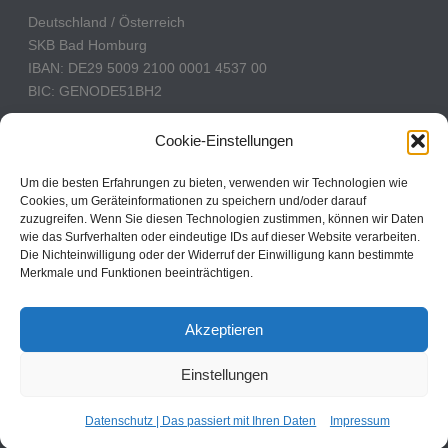
Deutschland / Österreich
SKB Bad Homburg
IBAN: DE29 5009 2100 0001 4537 00
BIC: GENODE51BH2
Schweiz
Cookie-Einstellungen
PostFinance
Konto: 60-742493-7
Um die besten Erfahrungen zu bieten, verwenden wir Technologien wie
Cookies, um Geräteinformationen zu speichern und/oder darauf
IBAN: CH31 0900 0000 6074 2493 7
zuzugreifen. Wenn Sie diesen Technologien zustimmen, können wir Daten
BIC: POFICHBEXXX
wie das Surfverhalten oder eindeutige IDs auf dieser Website verarbeiten.
Die Nichteinwilligung oder der Widerruf der Einwilligung kann bestimmte
Merkmale und Funktionen beeinträchtigen.
CBN Deutschland © 2024
Akzeptieren
Kontakt
Einstellungen
Impressum
Datenschutz
Cookie Policy
Datenschutz | Das passiert mit Ihren Daten
Impressum
Cookie-Einstellungen