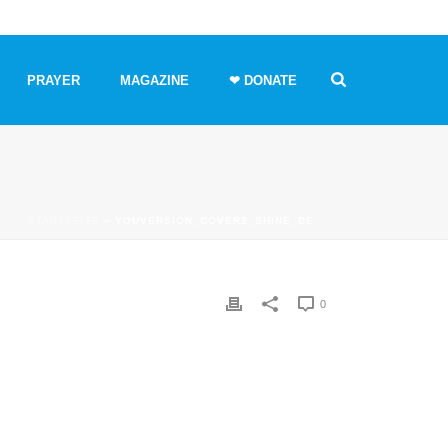
PRAYER
MAGAZINE
❤ DONATE
STARTSEITE
»
YOUVERSION_COVER2_SHINE_DE
0