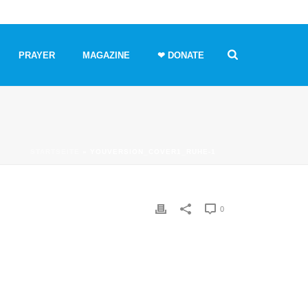
PRAYER
MAGAZINE
❤ DONATE
STARTSEITE
»
YOUVERSION_COVER1_RUHE-1
0