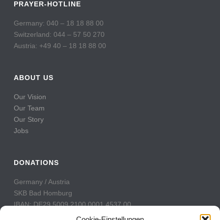
PRAYER-HOTLINE
Germany: 040 – 18 18 88 00
Switzerland: 044 – 57 50 270
Austria: +49 40 – 18 18 88 00
ABOUT US
Our Vision
Our Team
Our Story
Jobs
DONATIONS
Germany / Austria
SKB Bad Homburg
IBAN: DE29 5009 2100 0001 4537 00
BIC: GENODE51BH2
Cookie-Einstellungen