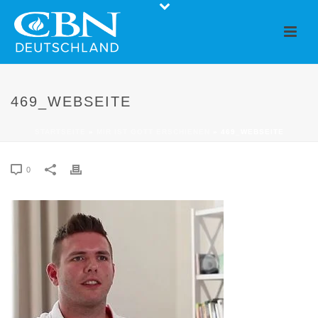
469_WEBSEITE
STARTSEITE
»
MIR IST GOTT ERSCHIENEN
»
469_WEBSEITE
0