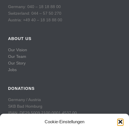
Germany: 040 – 18 18 88 00
Switzerland: 044 – 57 50 270
Austria: +49 40 – 18 18 88 00
ABOUT US
Our Vision
Our Team
Our Story
Jobs
DONATIONS
Germany / Austria
SKB Bad Homburg
IBAN: DE29 5009 2100 0001 4537 00
BIC: GENODE51BH2
Cookie-Einstellungen