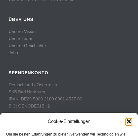
ÜBER UNS
Unsere Vision
Unser Team
Unsere Geschichte
Jobs
SPENDENKONTO
Deutschland / Österreich
SKB Bad Homburg
IBAN: DE29 5009 2100 0001 4537 00
BIC: GENODE51BH2
Schweiz
Cookie-Einstellungen
PostFinance
Konto: 60-742493-7
Um die besten Erfahrungen zu bieten, verwenden wir Technologien wie