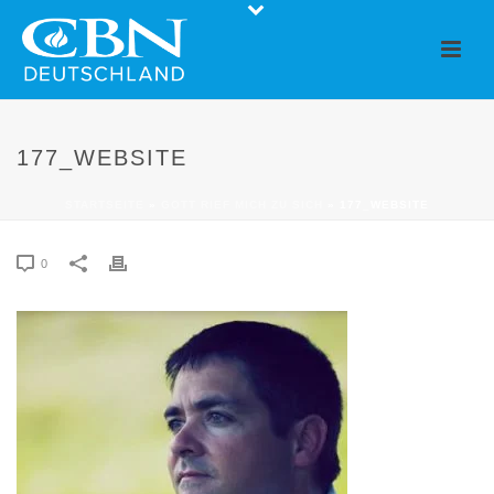
177_WEBSITE
STARTSEITE
»
GOTT RIEF MICH ZU SICH
»
177_WEBSITE
0