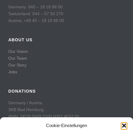
Germany: 040 – 18 18 88 00
Switzerland: 044 – 57 50 270
Austria: +49 40 – 18 18 88 00
ABOUT US
Our Vision
Our Team
Our Story
Jobs
DONATIONS
Germany / Austria
SKB Bad Homburg
IBAN: DE29 5009 2100 0001 4537 00
BIC: GENODE51BH2
Cookie-Einstellungen