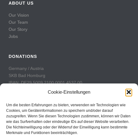
ABOUT US
Our Vision
Our Team
Our Story
Jobs
DONATIONS
Germany / Austria
SKB Bad Homburg
IBAN: DE29 5009 2100 0001 4537 00
BIC: GENODE51BH2
Cookie-Einstellungen
Switzerland
Um die besten Erfahrungen zu bieten, verwenden wir Technologien wie
PostFinance
Cookies, um Geräteinformationen zu speichern und/oder darauf
zuzugreifen. Wenn Sie diesen Technologien zustimmen, können wir Daten
Konto: 60-742493-7
wie das Surfverhalten oder eindeutige IDs auf dieser Website verarbeiten.
IBAN: CH31 0900 0000 6074 2493 7
Die Nichteinwilligung oder der Widerruf der Einwilligung kann bestimmte
BIC: POFICHBEXXX
Merkmale und Funktionen beeinträchtigen.