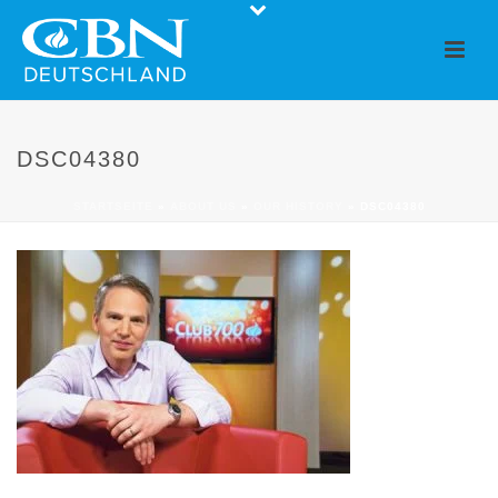
DSC04380
STARTSEITE
»
ABOUT US
»
OUR HISTORY
»
DSC04380